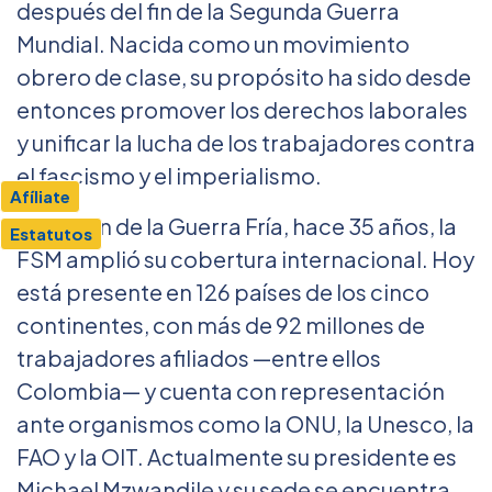
después del fin de la Segunda Guerra
Mundial. Nacida como un movimiento
obrero de clase, su propósito ha sido desde
entonces promover los derechos laborales
y unificar la lucha de los trabajadores contra
el fascismo y el imperialismo.
Afíliate
Con el fin de la Guerra Fría, hace 35 años, la
Estatutos
FSM amplió su cobertura internacional. Hoy
está presente en 126 países de los cinco
continentes, con más de 92 millones de
trabajadores afiliados —entre ellos
Colombia— y cuenta con representación
ante organismos como la ONU, la Unesco, la
FAO y la OIT. Actualmente su presidente es
Michael Mzwandile y su sede se encuentra