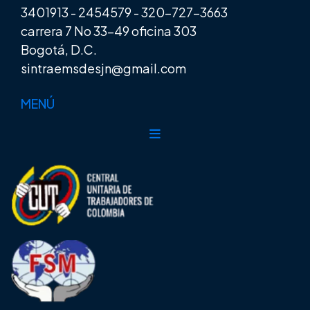
3401913
-
2454579
-
320-727-3663
carrera 7 No 33-49 oficina 303
Bogotá, D.C.
sintraemsdesjn@gmail.com
MENÚ