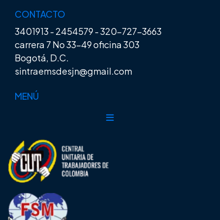
CONTACTO
3401913
-
2454579
-
320-727-3663
carrera 7 No 33-49 oficina 303
Bogotá, D.C.
sintraemsdesjn@gmail.com
MENÚ