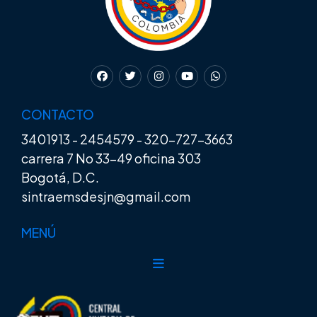
CONTACTO
3401913
-
2454579
-
320-727-3663
carrera 7 No 33-49 oficina 303
Bogotá, D.C.
sintraemsdesjn@gmail.com
MENÚ