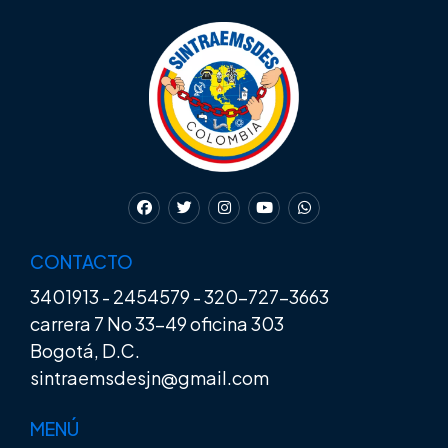
CONTACTO
3401913
-
2454579
-
320-727-3663
carrera 7 No 33-49 oficina 303
Bogotá, D.C.
sintraemsdesjn@gmail.com
MENÚ