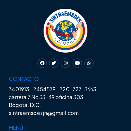
CONTACTO
3401913
-
2454579
-
320-727-3663
carrera 7 No 33-49 oficina 303
Bogotá, D.C.
sintraemsdesjn@gmail.com
MENÚ