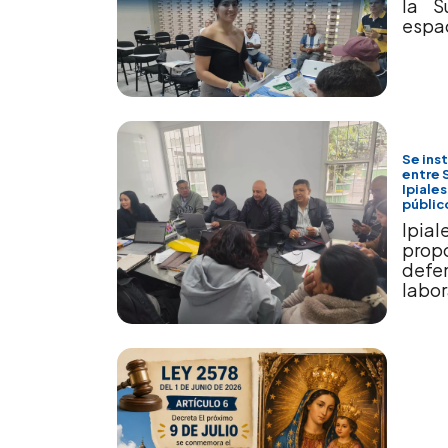
la S
espac
Se ins
entre 
Ipiales
públic
Ipia
prop
defe
labor