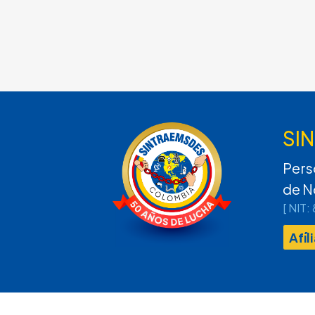
SI
Pers
de N
[ NIT
Afíl