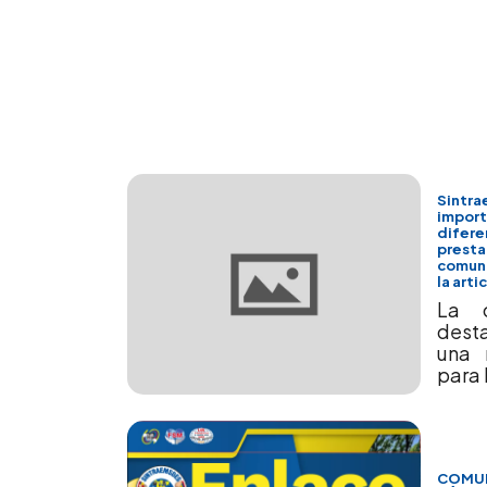
Sintra
import
difere
presta
comuni
la arti
La o
dest
una 
para 
COMUN