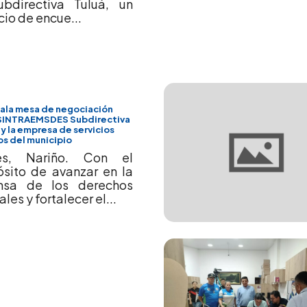
ubdirectiva Tuluá, un
io de encue...
tala mesa de negociación
SINTRAEMSDES Subdirectiva
 y la empresa de servicios
os del municipio
les, Nariño. Con el
ósito de avanzar en la
nsa de los derechos
ales y fortalecer el...