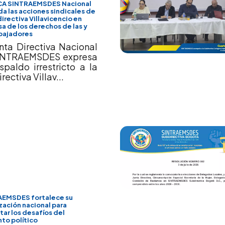
CA SINTRAEMSDES Nacional
da las acciones sindicales de
irectiva Villavicencio en
a de los derechos de las y
abajadores
nta Directiva Nacional
INTRAEMSDES expresa
spaldo irrestricto a la
rectiva Villav...
EMSDES fortalece su
zación nacional para
tar los desafíos del
o político