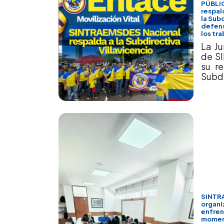
PÚBLI
respal
la Subd
defens
los tr
La Ju
de S
su re
Subdi
SINTRA
organi
enfren
moment