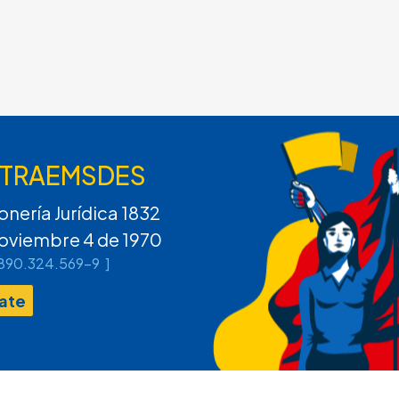
NTRAEMSDES
onería Jurídica 1832
oviembre 4 de 1970
: 890.324.569-9 ]
iate