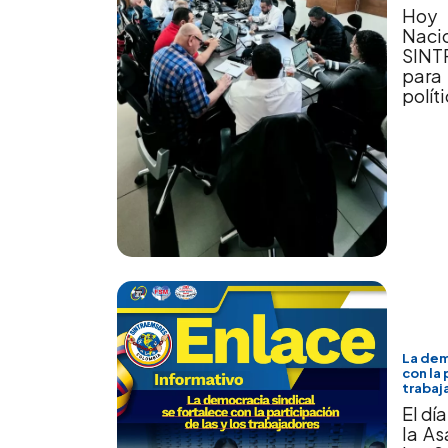
Hoy 
Na
SINT
para
polít
La dem
con la 
trabaj
El dí
la A